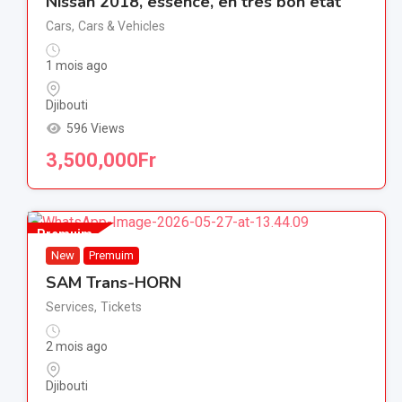
Nissan 2018, essence, en très bon état
Cars
,
Cars & Vehicles
1 mois ago
Djibouti
596 Views
3,500,000
Fr
Premuim
New
Premuim
SAM Trans-HORN
Services
,
Tickets
2 mois ago
Djibouti