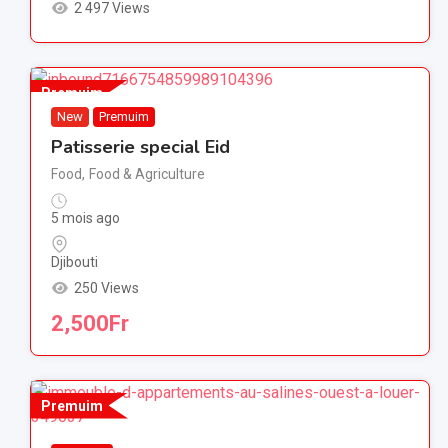
2 497 Views
Premuim
New
Premuim
Patisserie special Eid
Food
,
Food & Agriculture
5 mois ago
Djibouti
250 Views
2,500
Fr
Premuim