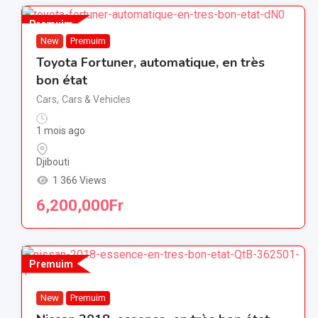
Premuim
New
Premuim
Toyota Fortuner, automatique, en très
bon état
Cars
,
Cars & Vehicles
1 mois ago
Djibouti
1 366 Views
6,200,000
Fr
Premuim
New
Premuim