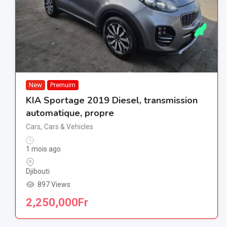
New
Premuim
KIA Sportage 2019 Diesel, transmission
automatique, propre
Cars
,
Cars & Vehicles
1 mois ago
Djibouti
897 Views
2,250,000
Fr