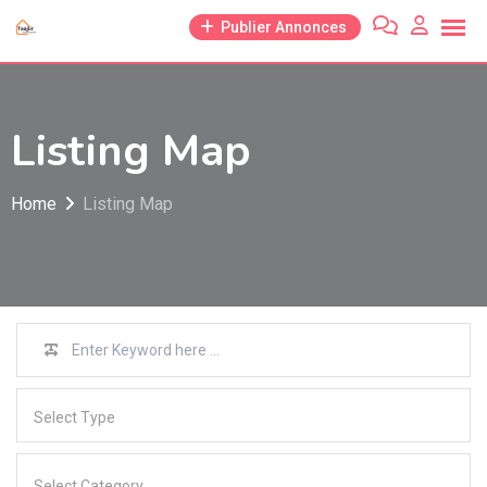
Skip
Publier Annonces
to
content
Listing Map
Home
Listing Map
Select Type