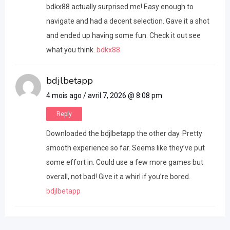
bdkx88 actually surprised me! Easy enough to
navigate and had a decent selection. Gave it a shot
and ended up having some fun. Check it out see
what you think.
bdkx88
bdjlbetapp
4 mois ago / avril 7, 2026 @ 8:08 pm
Reply
Downloaded the bdjlbetapp the other day. Pretty
smooth experience so far. Seems like they’ve put
some effort in. Could use a few more games but
overall, not bad! Give it a whirl if you’re bored.
bdjlbetapp